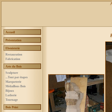
Accueil
R
Présentation
Ebenisterie
Restauration
Fabrication
Arts du Bois
Sculpture
...Tout par étapes
Marqueterie
Médaillons Bois
Bijoux
Lutherie
Tournage
Bois Peint